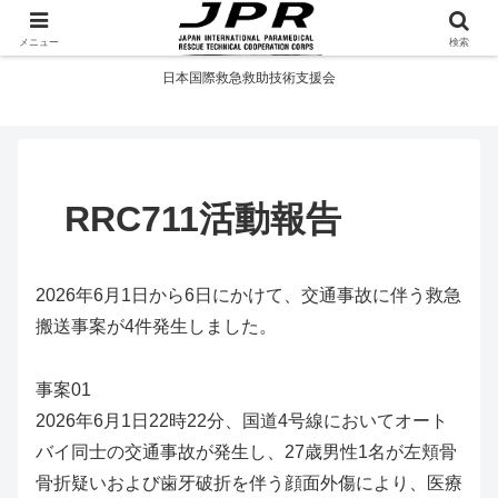
If you want to go fast, go alone. If you want to go far, go together.
メニュー
検索
日本国際救急救助技術支援会
RRC711活動報告
2026年6月1日から6日にかけて、交通事故に伴う救急
搬送事案が4件発生しました。
事案01
2026年6月1日22時22分、国道4号線においてオート
バイ同士の交通事故が発生し、27歳男性1名が左頬骨
骨折疑いおよび歯牙破折を伴う顔面外傷により、医療